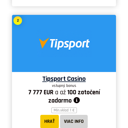
2
Tipsport Casino
vstupný bonus
7 777 EUR
a až
100 zatočení
zadarmo
Min.vklad 1 €
HRAŤ
VIAC INFO