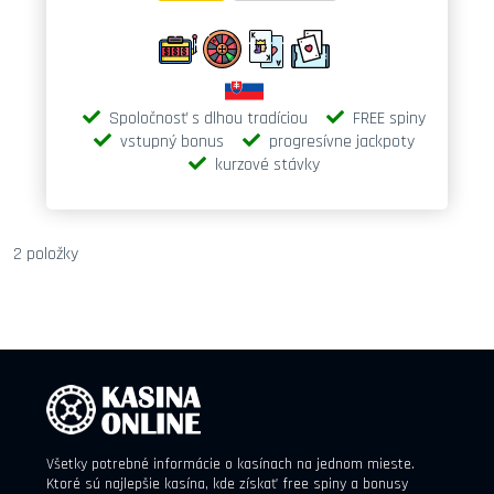
Spoločnosť s dlhou tradíciou
FREE spiny
vstupný bonus
progresívne jackpoty
kurzové stávky
2 položky
Všetky potrebné informácie o kasínach na jednom mieste.
Ktoré sú najlepšie kasína, kde získať free spiny a bonusy