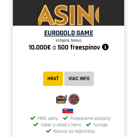
EUROGOLD GAME
vstupný bonus
10.000€
a
500 freespinov
HRAŤ
VIAC INFO
FREE spiny
Progresívne jackpoty
Výber a vklad v herni
Turnaje
Bonusy za registráciu