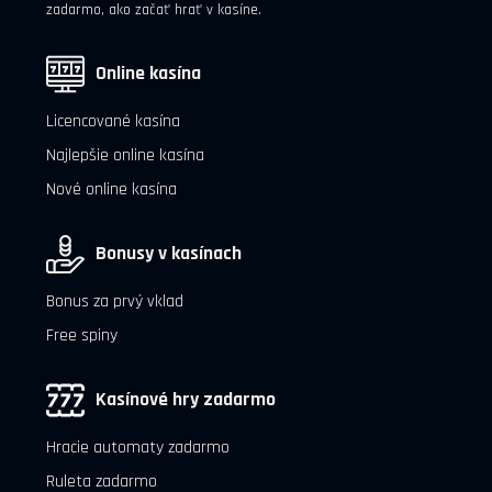
zadarmo, ako začať hrať v kasíne.
Online kasína
Licencované kasína
Najlepšie online kasína
Nové online kasína
Bonusy v kasínach
Bonus za prvý vklad
Free spiny
Kasínové hry zadarmo
Hracie automaty zadarmo
Ruleta zadarmo