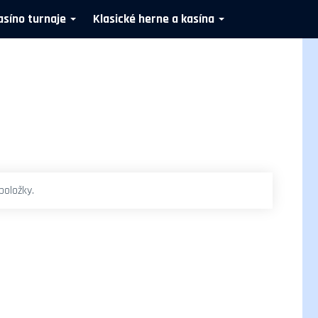
asíno turnaje
Klasické herne a kasína
položky.