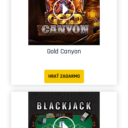
Gold Canyon
HRAŤ ZADARMO