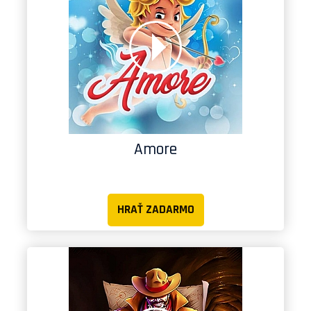
Amore
HRAŤ ZADARMO