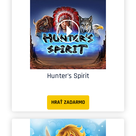
Hunter's Spirit
HRAŤ ZADARMO