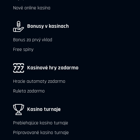
Nové online kasína
Bonusy v kasínach
Bonus za prvý vklad
Free spiny
Kasínové hry zadarmo
Hracie automaty zadarmo
Ruleta zadarmo
Kasíno turnaje
Prebiehajúce kasíno turnaje
Pripravované kasíno turnaje