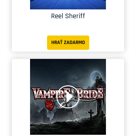
Reel Sheriff
HRAŤ ZADARMO