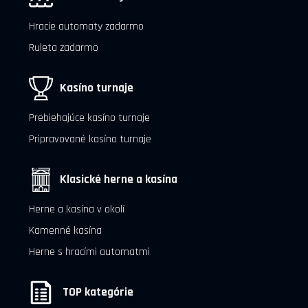
Hracie automaty zadarmo
Ruleta zadarmo
Kasíno turnaje
Prebiehajúce kasíno turnaje
Pripravované kasíno turnaje
Klasické herne a kasína
Herne a kasína v okolí
Kamenné kasína
Herne s hracími automatmi
TOP kategórie