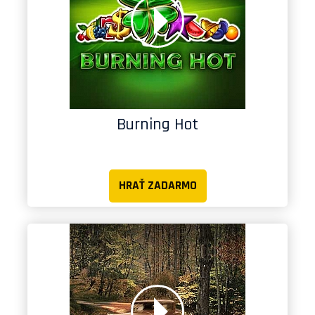
Burning Hot
HRAŤ ZADARMO