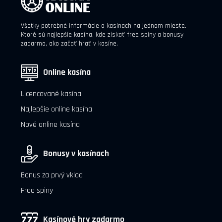
Všetky potrebné informácie o kasínach na jednom mieste.
Ktoré sú najlepšie kasína, kde získať free spiny a bonusy
zadarmo, ako začať hrať v kasíne.
Online kasína
Licencované kasína
Najlepšie online kasína
Nové online kasína
Bonusy v kasínach
Bonus za prvý vklad
Free spiny
Kasínové hry zadarmo