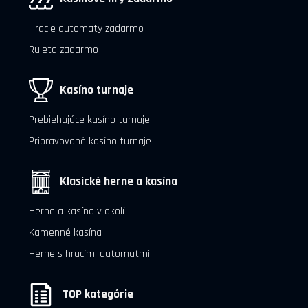
Hracie automaty zadarmo
Ruleta zadarmo
Kasíno turnaje
Prebiehajúce kasíno turnaje
Pripravované kasíno turnaje
Klasické herne a kasína
Herne a kasína v okolí
Kamenné kasína
Herne s hracími automatmi
TOP kategórie