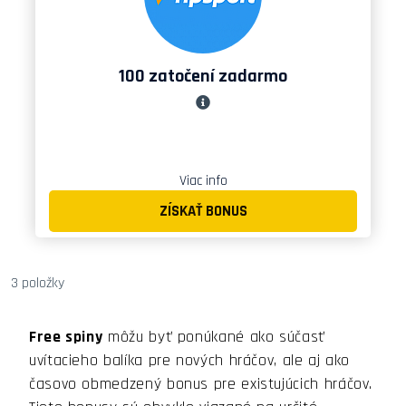
100 zatočení zadarmo
Viac info
ZÍSKAŤ BONUS
3 položky
Free spiny
môžu byť ponúkané ako súčasť
uvítacieho balíka pre nových hráčov, ale aj ako
časovo obmedzený bonus pre existujúcich hráčov.