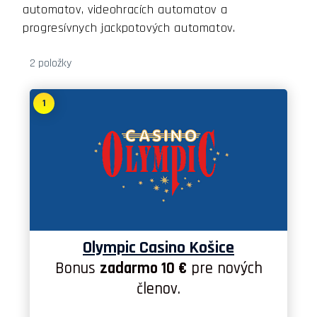
automatov, videohracích automatov a
progresívnych jackpotových automatov.
2 položky
1
Olympic Casino Košice
Bonus
zadarmo 10 €
pre nových
členov.