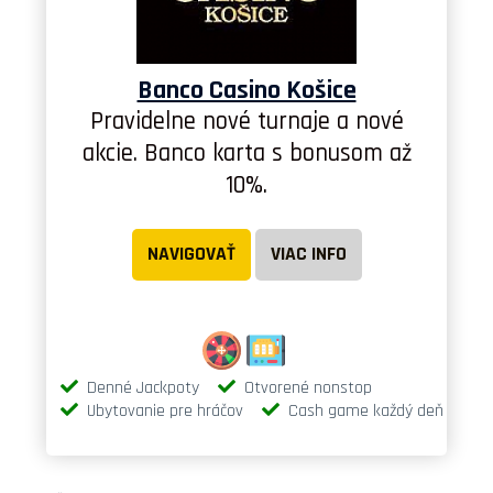
Banco Casino Košice
Pravidelne nové turnaje a nové
akcie. Banco karta s bonusom až
10%.
NAVIGOVAŤ
VIAC INFO
Denné Jackpoty
Otvorené nonstop
Ubytovanie pre hráčov
Cash game každý deň