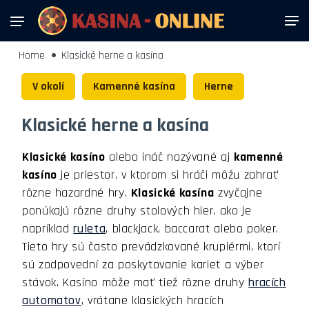
Home
Klasické herne a kasína
V okolí
Kamenné kasína
Herne
Klasické herne a kasína
Klasické kasíno
alebo ináč nazývané aj
kamenné
kasíno
je priestor, v ktorom si hráči môžu zahrať
rôzne hazardné hry.
Klasické kasína
zvyčajne
ponúkajú rôzne druhy stolových hier, ako je
napríklad
ruleta
, blackjack, baccarat alebo poker.
Tieto hry sú často prevádzkované krupiérmi, ktorí
sú zodpovední za poskytovanie kariet a výber
stávok. Kasíno môže mať tiež rôzne druhy
hracích
automatov
, vrátane klasických hracích