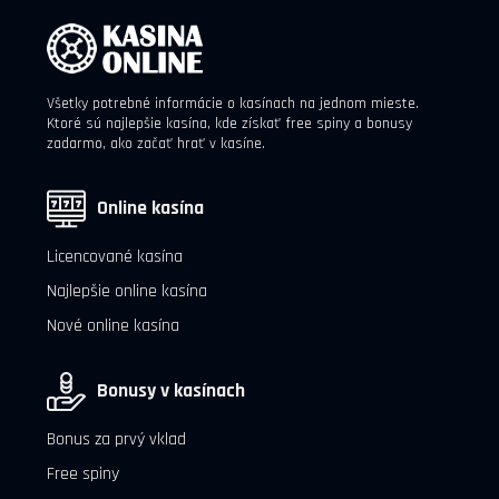
Všetky potrebné informácie o kasínach na jednom mieste.
Ktoré sú najlepšie kasína, kde získať free spiny a bonusy
zadarmo, ako začať hrať v kasíne.
Online kasína
Licencované kasína
Najlepšie online kasína
Nové online kasína
Bonusy v kasínach
Bonus za prvý vklad
Free spiny