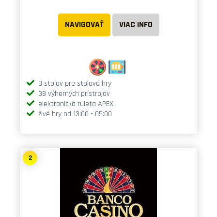
NAVIGOVAŤ
VIAC INFO
8 stolov pre stolové hry
38 výherných prístrojov
elektronická ruleta APEX
živé hry od 13:00 - 05:00
2