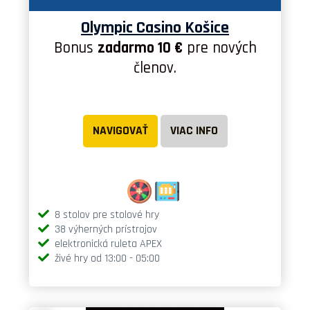
Olympic Casino Košice
Bonus
zadarmo 10 €
pre nových
členov.
NAVIGOVAŤ
VIAC INFO
8 stolov pre stolové hry
38 výherných prístrojov
elektronická ruleta APEX
živé hry od 13:00 - 05:00