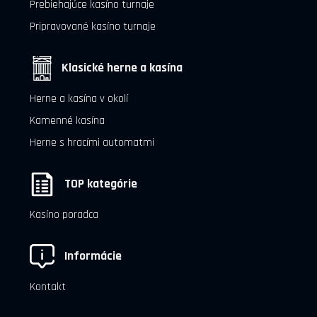
Prebiehajúce kasíno turnaje
Pripravované kasíno turnaje
Klasické herne a kasína
Herne a kasína v okolí
Kamenné kasína
Herne s hracími automatmi
TOP kategórie
Kasíno poradca
Informácie
Kontakt