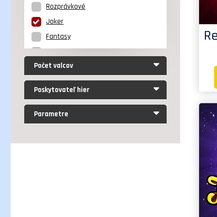
Rozprávkové
Joker
Re
Fantasy
Akčné
Počet valcov
Westernové
Mysteriózne
Poskytovateľ hier
Arkádové
Dobrodružné
Parametre
Sedmičky
Klasické automaty
Pyramídy