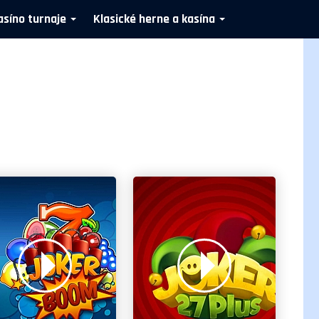
asíno turnaje
Klasické herne a kasína