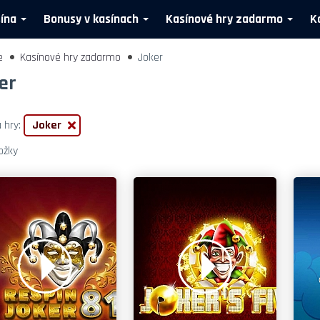
sína
Bonusy v kasínach
Kasínové hry zadarmo
K
e
Kasínové hry zadarmo
Joker
er
 hry:
Joker
ožky