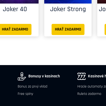
Joker 40
Joker Strong
Jo
HRAŤ ZADARMO
HRAŤ ZADARMO
Bonusy v kasínach
Kasínové 
Bonus za prvý vklad
Hracie automaty 
Free spiny
Ruleta zadarmo