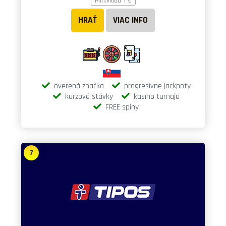
Min.vklad 1 €
HRAŤ
VIAC INFO
overená značka
progresívne jackpoty
kurzové stávky
kasíno turnaje
FREE spiny
7