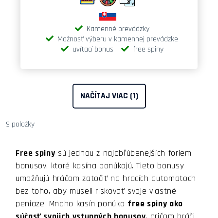
Kamenné prevádzky
Možnosť výberu v kamennej prevádzke
uvítací bonus
free spiny
NAČÍTAJ VIAC (1)
9 položky
Free spiny
sú jednou z najobľúbenejších foriem
bonusov, ktoré kasína ponúkajú. Tieto bonusy
umožňujú hráčom zatočiť na hracích automatoch
bez toho, aby museli riskovať svoje vlastné
peniaze. Mnoho kasín ponúka
free spiny ako
súčasť svojich vstupných bonusov
, pričom hráči