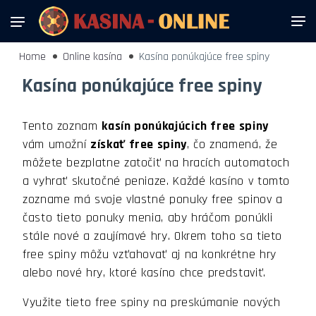
Home
Online kasína
Kasína ponúkajúce free spiny
Kasína ponúkajúce free spiny
Tento zoznam
kasín ponúkajúcich free spiny
vám umožní
získať free spiny
, čo znamená, že
môžete bezplatne zatočiť na hracích automatoch
a vyhrať skutočné peniaze. Každé kasíno v tomto
zozname má svoje vlastné ponuky free spinov a
často tieto ponuky menia, aby hráčom ponúkli
stále nové a zaujímavé hry. Okrem toho sa tieto
free spiny môžu vzťahovať aj na konkrétne hry
alebo nové hry, ktoré kasíno chce predstaviť.
Využite tieto free spiny na preskúmanie nových