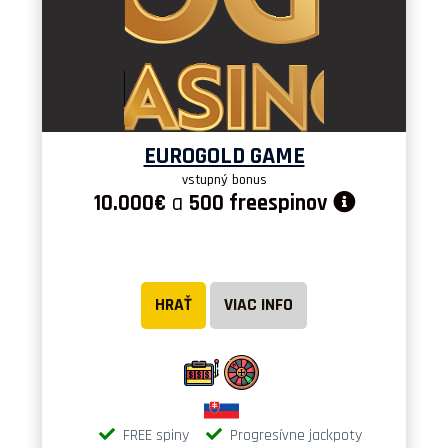
EUROGOLD GAME
vstupný bonus
10.000€
a
500 freespinov
HRAŤ
VIAC INFO
FREE spiny
Progresívne jackpoty