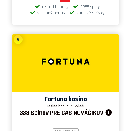
reload bonusy
FREE spiny
vstupný bonus
kurzové stávky
6
Fortuna kasíno
Casino bonus ku vkladu
333 Spinov PRE CASINOVÁČIKOV