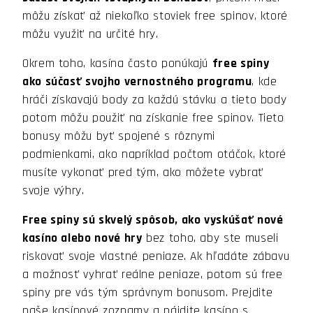
môžu získať až niekoľko stoviek free spinov, ktoré
môžu využiť na určité hry.
Okrem toho, kasína často ponúkajú
free spiny
ako súčasť svojho vernostného programu
, kde
hráči získavajú body za každú stávku a tieto body
potom môžu použiť na získanie free spinov. Tieto
bonusy môžu byť spojené s rôznymi
podmienkami, ako napríklad počtom otáčok, ktoré
musíte vykonať pred tým, ako môžete vybrať
svoje výhry.
Free spiny sú skvelý spôsob, ako vyskúšať nové
kasíno alebo nové hry
bez toho, aby ste museli
riskovať svoje vlastné peniaze. Ak hľadáte zábavu
a možnosť vyhrať reálne peniaze, potom sú free
spiny pre vás tým správnym bonusom. Prejdite
naše kasínové zoznamy a nájdite kasíno s