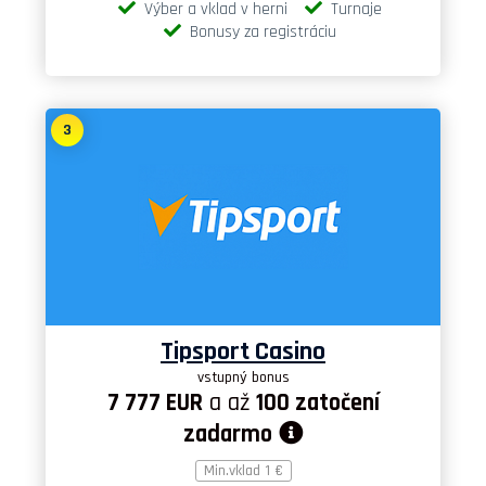
Výber a vklad v herni
Turnaje
Bonusy za registráciu
3
Tipsport Casino
vstupný bonus
7 777 EUR
a až
100 zatočení
zadarmo
Min.vklad 1 €