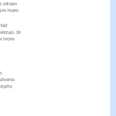
a zdrojov
mi hrami.
tiež
ukazujú, že
i hrami.
 s
žívania
tegrity