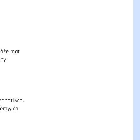
môže mať
chy
dnotlivca.
lémy, čo