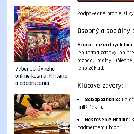
Zodpovedné hranie si vyž
Osobný a sociálny 
Hranie hazardných hier
len forma zábavy, no pre
rozpadu rodiny. Dôležité 
jeho základ.
Výber správneho
online kasína: Kritériá
a odporúčania
Kľúčové závery:
Sebapoznanie:
Dôlež
príliš často.
Nastavenie Hraníc:
S
nadmernému hraní.