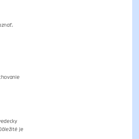
oznať,
achovanie
 vedecky
ôležité je