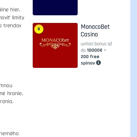
ine hier,
oviť limity
o trendov
MonacoBet
8
Casino
uvítací bonus až
do
10000€
+
200 free
spinov
amnou
né hranie,
rania.
 herného