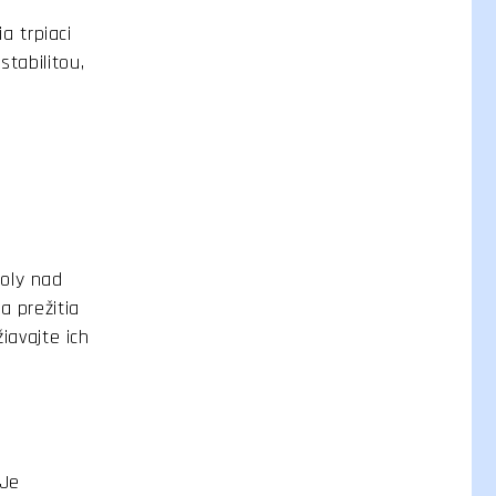
 trpiaci
tabilitou,
roly nad
 prežitia
iavajte ich
 Je