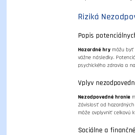
Riziká Nezodp
Popis potenciálnyc
Hazardné hry
môžu byť 
vážne následky. Potenci
psychického zdravia a na
Vplyv nezodpovedné
Nezodpovedné hranie
m
Závislosť od hazardných
môže ovplyvniť celkovú kv
Sociálne a finančn