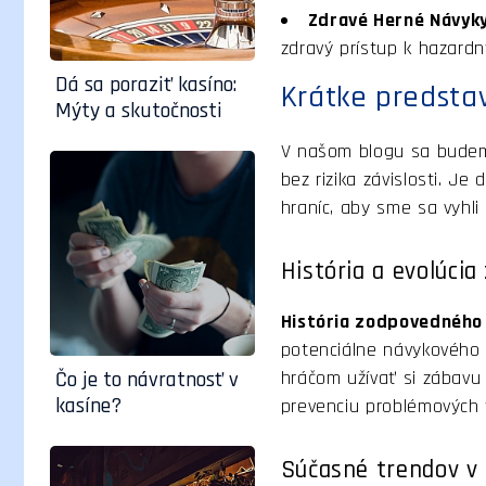
Zdravé Herné Návyky
zdravý prístup k hazard
Dá sa poraziť kasíno:
Krátke predsta
Mýty a skutočnosti
V našom blogu sa budem
bez rizika závislosti. J
hraníc, aby sme sa vyh
História a evolúci
História zodpovedného
potenciálne návykového 
Čo je to návratnosť v
hráčom užívať si zábavu 
kasíne?
prevenciu problémových 
Súčasné trendov v