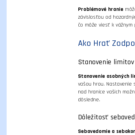
Problémové hranie
môže
závislosťou od hazardný
čo môže viesť k vážnym 
Ako Hrať Zodp
Stanovenie limitov
Stanovenie osobných li
vašou hrou. Nastavenie 
nad hranice vašich možnos
dôsledne.
Dôležitosť sebave
Sebavedomie a sebakon