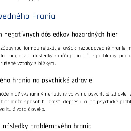
ovedného Hrania
h negatívnych dôsledkov hazardných hier
zábavnou formou relaxácie, avšak nezodpovedné hranie 
álne negatívne dôsledky zahŕňajú finančné problémy, poru
rušené vzťahy s blízkymi.
ho hrania na psychické zdravie
ôže mať významný negatívny vplyv na psychické zdravie je
 hier môže spôsobiť úzkosť, depresiu a iné psychické prob
alitu života človeka.
é následky problémového hrania