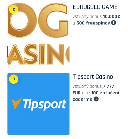
EUROGOLD GAME
2
vstupný bonus
10.000€
a
500 freespinov
Tipsport Casino
3
vstupný bonus
7 777
EUR
a až
100 zatočení
zadarmo