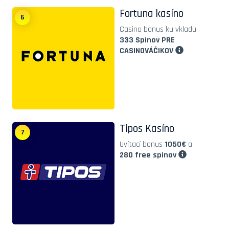
Fortuna kasíno
6
Casino bonus ku vkladu
333 Spinov PRE
CASINOVÁČIKOV
Tipos Kasíno
7
Uvítací bonus
1050€
a
280 free spinov