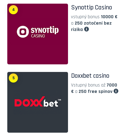
Synottip Casino
4
vstupný bonus
10000 €
a
250 zatočení bez
rizika
Doxxbet casino
5
Vstupný bonus až
7000
€
a
250 free spinov