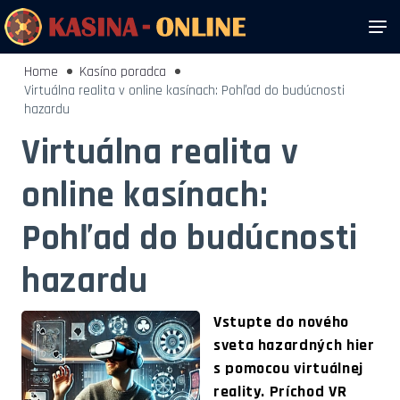
Home
Kasíno poradca
Virtuálna realita v online kasínach: Pohľad do budúcnosti
hazardu
Virtuálna realita v
online kasínach:
Pohľad do budúcnosti
hazardu
Vstupte do nového
sveta hazardných hier
s pomocou virtuálnej
reality. Príchod VR