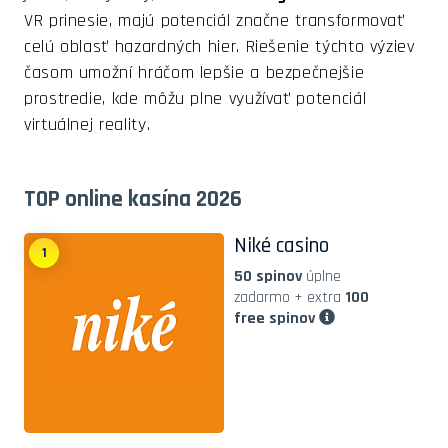
VR prinesie, majú potenciál značne transformovať
celú oblasť hazardných hier. Riešenie týchto výziev
časom umožní hráčom lepšie a bezpečnejšie
prostredie, kde môžu plne využívať potenciál
virtuálnej reality.
TOP online kasína 2026
Niké casino
1
50 spinov
úplne
zadarmo + extra
100
free spinov