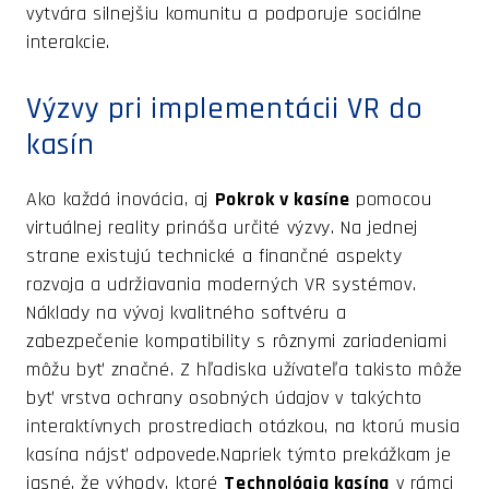
vytvára silnejšiu komunitu a podporuje sociálne
interakcie.
Výzvy pri implementácii VR do
kasín
Ako každá inovácia, aj
Pokrok v kasíne
pomocou
virtuálnej reality prináša určité výzvy. Na jednej
strane existujú technické a finančné aspekty
rozvoja a udržiavania moderných VR systémov.
Náklady na vývoj kvalitného softvéru a
zabezpečenie kompatibility s rôznymi zariadeniami
môžu byť značné. Z hľadiska užívateľa takisto môže
byť vrstva ochrany osobných údajov v takýchto
interaktívnych prostrediach otázkou, na ktorú musia
kasína nájsť odpovede.
Napriek týmto prekážkam je
jasné, že výhody, ktoré
Technológia kasína
v rámci