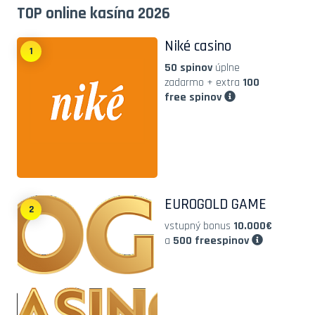
TOP online kasína 2026
Niké casino
1
50 spinov
úplne
zadarmo + extra
100
free spinov
EUROGOLD GAME
2
vstupný bonus
10.000€
a
500 freespinov