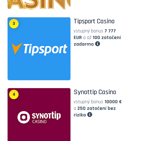
Tipsport Casino
3
vstupný bonus
7 777
EUR
a až
100 zatočení
zadarmo
Synottip Casino
4
vstupný bonus
10000 €
a
250 zatočení bez
rizika