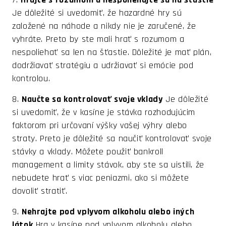
Je dôležité si uvedomiť, že hazardné hry sú
založené na náhode a nikdy nie je zaručené, že
vyhráte. Preto by ste mali hrať s rozumom a
nespoliehať sa len na šťastie. Dôležité je mať plán,
dodržiavať stratégiu a udržiavať si emócie pod
kontrolou.
Naučte sa kontrolovať svoje vklady
Je dôležité
si uvedomiť, že v kasíne je stávka rozhodujúcim
faktorom pri určovaní výšky vašej výhry alebo
straty. Preto je dôležité sa naučiť kontrolovať svoje
stávky a vklady. Môžete použiť bankroll
management a limity stávok, aby ste sa uistili, že
nebudete hrať s viac peniazmi, ako si môžete
dovoliť stratiť.
Nehrajte pod vplyvom alkoholu alebo iných
látok
Hra v kasíne pod vplyvom alkoholu alebo