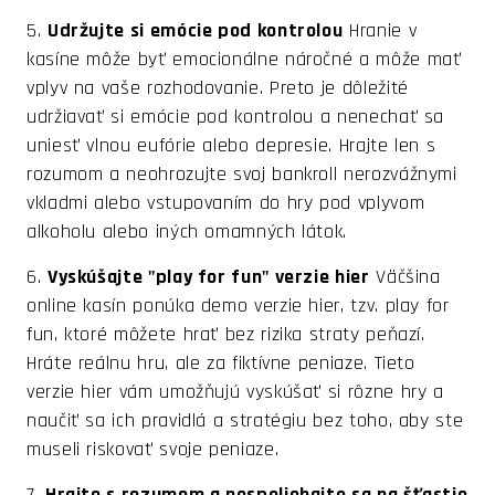
Udržujte si emócie pod kontrolou
Hranie v
kasíne môže byť emocionálne náročné a môže mať
vplyv na vaše rozhodovanie. Preto je dôležité
udržiavať si emócie pod kontrolou a nenechať sa
uniesť vlnou eufórie alebo depresie. Hrajte len s
rozumom a neohrozujte svoj bankroll nerozvážnymi
vkladmi alebo vstupovaním do hry pod vplyvom
alkoholu alebo iných omamných látok.
Vyskúšajte "play for fun" verzie hier
Väčšina
online kasín ponúka demo verzie hier, tzv. play for
fun, ktoré môžete hrať bez rizika straty peňazí.
Hráte reálnu hru, ale za fiktívne peniaze. Tieto
verzie hier vám umožňujú vyskúšať si rôzne hry a
naučiť sa ich pravidlá a stratégiu bez toho, aby ste
museli riskovať svoje peniaze.
Hrajte s rozumom a nespoliehajte sa na šťastie