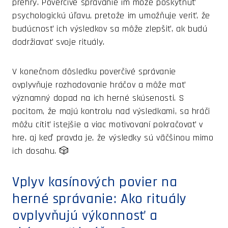
prehry. Poverčivé správanie im môže poskytnúť
psychologickú úľavu, pretože im umožňuje veriť, že
budúcnosť ich výsledkov sa môže zlepšiť, ak budú
dodržiavať svoje rituály.
V konečnom dôsledku poverčivé správanie
ovplyvňuje rozhodovanie hráčov a môže mať
významný dopad na ich herné skúsenosti. S
pocitom, že majú kontrolu nad výsledkami, sa hráči
môžu cítiť istejšie a viac motivovaní pokračovať v
hre, aj keď pravda je, že výsledky sú väčšinou mimo
ich dosahu. 🎲
Vplyv kasínových povier na
herné správanie: Ako rituály
ovplyvňujú výkonnosť a