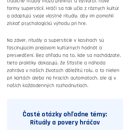
tradičné rituály môžu prelínať a vytvárať nové
formy superstícií. Hráči sa tak učia z rôznych kultúr
a adaptujú svoje vlastné rituály, aby im pomohli
získať psychologickú výhodu pri hre.
Na záver, rituály a superstície v kasínach sú
fascinujúcim prejavom kultúrnych hodnôt a
presvedčení. Bez ohľadu na to, kde sa nachádzate,
tieto praktiky dokazujú, že šťastie a náhoda
zohráva v našich životoch dôležitú rolu, a to nielen
pri kartách alebo na hracích automatoch, ale aj v
našich každodenných rozhodnutiach.
Časté otázky ohľadne témy:
Rituály a povery hráčov