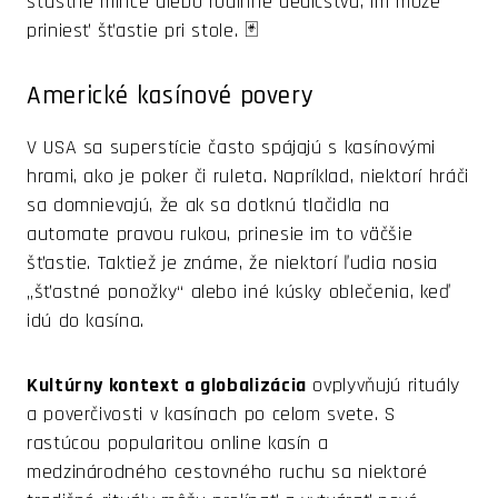
šťastné mince alebo rodinné dedičstvá, im môže
priniesť šťastie pri stole. 🃏
Americké kasínové povery
V USA sa superstície často spájajú s kasínovými
hrami, ako je poker či ruleta. Napríklad, niektorí hráči
sa domnievajú, že ak sa dotknú tlačidla na
automate pravou rukou, prinesie im to väčšie
šťastie. Taktiež je známe, že niektorí ľudia nosia
„šťastné ponožky“ alebo iné kúsky oblečenia, keď
idú do kasína.
Kultúrny kontext a globalizácia
ovplyvňujú rituály
a poverčivosti v kasínach po celom svete. S
rastúcou popularitou online kasín a
medzinárodného cestovného ruchu sa niektoré