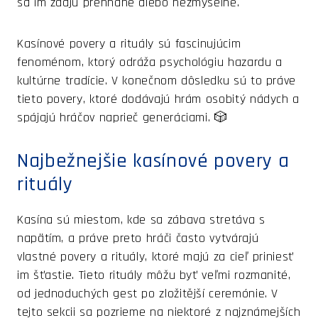
sa im zdajú prehnané alebo nezmyselné.
Kasínové povery a rituály sú fascinujúcim
fenoménom, ktorý odráža psychológiu hazardu a
kultúrne tradície. V konečnom dôsledku sú to práve
tieto povery, ktoré dodávajú hrám osobitý nádych a
spájajú hráčov naprieč generáciami. 🎲
Najbežnejšie kasínové povery a
rituály
Kasína sú miestom, kde sa zábava stretáva s
napätím, a práve preto hráči často vytvárajú
vlastné povery a rituály, ktoré majú za cieľ priniesť
im šťastie. Tieto rituály môžu byť veľmi rozmanité,
od jednoduchých gest po zložitější ceremónie. V
tejto sekcii sa pozrieme na niektoré z najznámejších