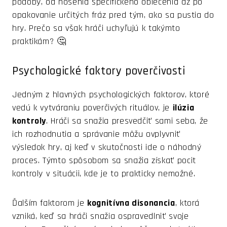
podoby, od nosenia špecifického oblečenia až po
opakovanie určitých fráz pred tým, ako sa pustia do
hry. Prečo sa však hráči uchyľujú k takýmto
praktikám? 🤔
Psychologické faktory poverčivosti
Jedným z hlavných psychologických faktorov, ktoré
vedú k vytváraniu poverčivých rituálov, je
ilúzia
kontroly
. Hráči sa snažia presvedčiť sami seba, že
ich rozhodnutia a správanie môžu ovplyvniť
výsledok hry, aj keď v skutočnosti ide o náhodný
proces. Týmto spôsobom sa snažia získať pocit
kontroly v situácii, kde je to prakticky nemožné.
Ďalším faktorom je
kognitívna disonancia
, ktorá
vzniká, keď sa hráči snažia ospravedlniť svoje