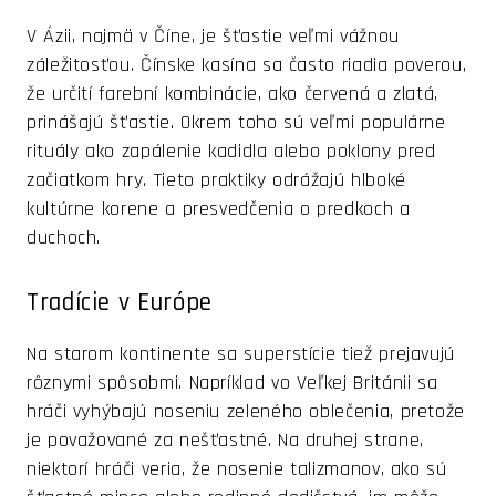
V Ázii, najmä v Číne, je šťastie veľmi vážnou
záležitosťou. Čínske kasína sa často riadia poverou,
že určití farební kombinácie, ako červená a zlatá,
prinášajú šťastie. Okrem toho sú veľmi populárne
rituály ako zapálenie kadidla alebo poklony pred
začiatkom hry. Tieto praktiky odrážajú hlboké
kultúrne korene a presvedčenia o predkoch a
duchoch.
Tradície v Európe
Na starom kontinente sa superstície tiež prejavujú
rôznymi spôsobmi. Napríklad vo Veľkej Británii sa
hráči vyhýbajú noseniu zeleného oblečenia, pretože
je považované za nešťastné. Na druhej strane,
niektorí hráči veria, že nosenie talizmanov, ako sú