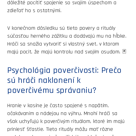
dôležité pocítiť spojenie so svojím úspechom a
zdieľať ho s ostatnými.
V konečnom dôsledku sú tieto povery a rituály
súčasťou herného zážitku a dodávajú mu na hĺbke.
Hráči sa snažia vytvoriť si vlastný svet, v ktorom
majú pocit, že majú kontrolu nad svojím osudom. 🃏
Psychológia poverčivosti: Prečo
sú hráči naklonení k
poverčivému správaniu?
Hranie v kasíne je často spojené s napätím,
očakávaním a nádejou na výhru. Mnohí hráči sa
však uchyľujú k poverčivým rituálom, ktoré im majú
priniesť šťastie. Tieto rituály môžu mať rôzne