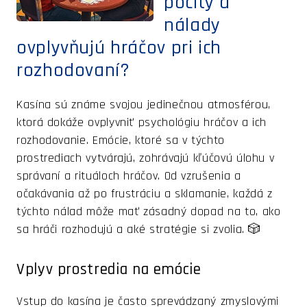
pocity a
nálady
ovplyvňujú hráčov pri ich
rozhodovaní?
Kasína sú známe svojou jedinečnou atmosférou,
ktorá dokáže ovplyvniť psychológiu hráčov a ich
rozhodovanie. Emócie, ktoré sa v týchto
prostrediach vytvárajú, zohrávajú kľúčovú úlohu v
správaní a rituáloch hráčov. Od vzrušenia a
očakávania až po frustráciu a sklamanie, každá z
týchto nálad môže mať zásadný dopad na to, ako
sa hráči rozhodujú a aké stratégie si zvolia. 🎲
Vplyv prostredia na emócie
Vstup do kasína je často sprevádzaný zmyslovými