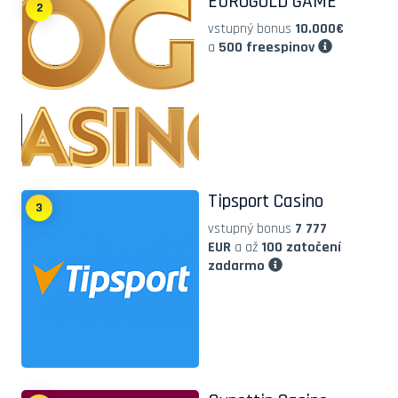
EUROGOLD GAME
2
vstupný bonus
10.000€
a
500 freespinov
Tipsport Casino
3
vstupný bonus
7 777
EUR
a až
100 zatočení
zadarmo