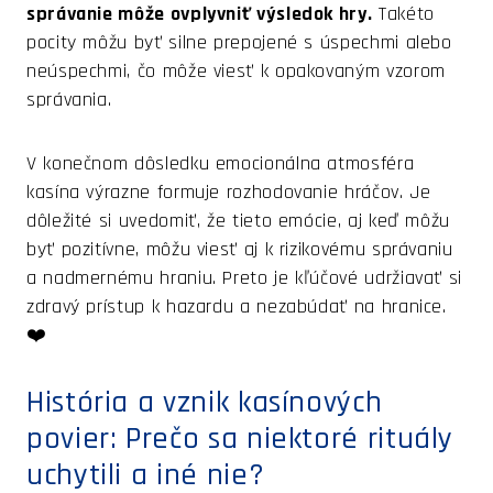
správanie môže ovplyvniť výsledok hry.
Takéto
pocity môžu byť silne prepojené s úspechmi alebo
neúspechmi, čo môže viesť k opakovaným vzorom
správania.
V konečnom dôsledku emocionálna atmosféra
kasína výrazne formuje rozhodovanie hráčov. Je
dôležité si uvedomiť, že tieto emócie, aj keď môžu
byť pozitívne, môžu viesť aj k rizikovému správaniu
a nadmernému hraniu. Preto je kľúčové udržiavať si
zdravý prístup k hazardu a nezabúdať na hranice.
❤️
História a vznik kasínových
povier: Prečo sa niektoré rituály
uchytili a iné nie?