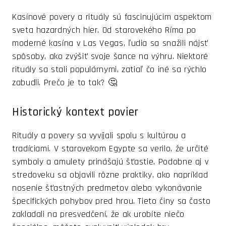
Kasínové povery a rituály sú fascinujúcim aspektom
sveta hazardných hier. Od starovekého Ríma po
moderné kasína v Las Vegas, ľudia sa snažili nájsť
spôsoby, ako zvýšiť svoje šance na výhru. Niektoré
rituály sa stali populárnymi, zatiaľ čo iné sa rýchlo
zabudli. Prečo je to tak? 🤔
Historický kontext povier
Rituály a povery sa vyvíjali spolu s kultúrou a
tradíciami. V starovekom Egypte sa verilo, že určité
symboly a amulety prinášajú šťastie. Podobne aj v
stredoveku sa objavili rôzne praktiky, ako napríklad
nosenie šťastných predmetov alebo vykonávanie
špecifických pohybov pred hrou. Tieto činy sa často
zakladali na presvedčení, že ak urobíte niečo