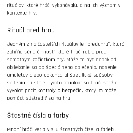
rituálov, ktoré hráči vykonávajú, a na ich význam v
kontexte hry.
Rituál pred hrou
Jedným z najčastejších rituálov je "predohra", ktorá
zahŕňa sériu činností, ktoré hráči robia pred
samotným začiatkom hry. Môže to byť napríklad
obliekanie sa do špeciálneho oblečenia, nosenie
amuletov alebo dokonca aj špecifické spôsoby
sedenia pri stole. Týmto rituálom sa hráči snažia
vyvolať pocit kontroly a bezpečia, ktorý im môže
pomôcť sústrediť sa na hru.
Šťastné čísla a farby
Mnohí hráči veria v silu šťastných čísel a farieb.