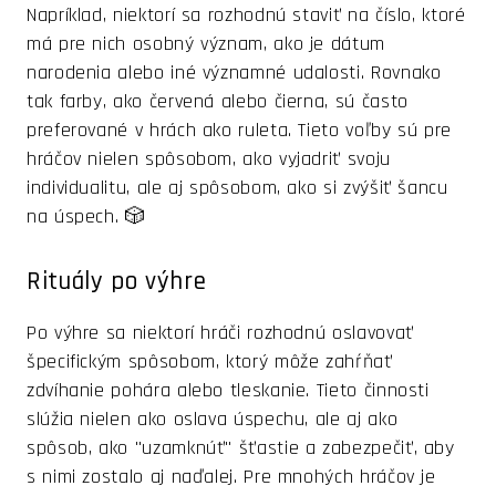
Napríklad, niektorí sa rozhodnú staviť na číslo, ktoré
má pre nich osobný význam, ako je dátum
narodenia alebo iné významné udalosti. Rovnako
tak farby, ako červená alebo čierna, sú často
preferované v hrách ako ruleta. Tieto voľby sú pre
hráčov nielen spôsobom, ako vyjadriť svoju
individualitu, ale aj spôsobom, ako si zvýšiť šancu
na úspech. 🎲
Rituály po výhre
Po výhre sa niektorí hráči rozhodnú oslavovať
špecifickým spôsobom, ktorý môže zahŕňať
zdvíhanie pohára alebo tleskanie. Tieto činnosti
slúžia nielen ako oslava úspechu, ale aj ako
spôsob, ako "uzamknúť" šťastie a zabezpečiť, aby
s nimi zostalo aj naďalej. Pre mnohých hráčov je