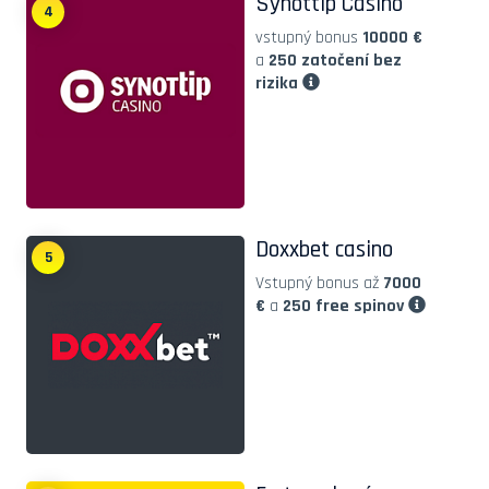
Synottip Casino
4
vstupný bonus
10000 €
a
250 zatočení bez
rizika
Doxxbet casino
5
Vstupný bonus až
7000
€
a
250 free spinov