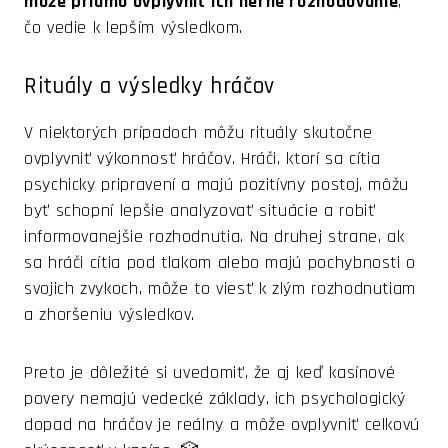
môže priamo ovplyvniť ich herné rozhodovanie
,
čo vedie k lepším výsledkom.
Rituály a výsledky hráčov
V niektorých prípadoch môžu rituály skutočne
ovplyvniť výkonnosť hráčov. Hráči, ktorí sa cítia
psychicky pripravení a majú pozitívny postoj, môžu
byť schopní lepšie analyzovať situácie a robiť
informovanejšie rozhodnutia. Na druhej strane, ak
sa hráči cítia pod tlakom alebo majú pochybnosti o
svojich zvykoch, môže to viesť k zlým rozhodnutiam
a zhoršeniu výsledkov.
Preto je dôležité si uvedomiť, že aj keď kasínové
povery nemajú vedecké základy, ich psychologický
dopad na hráčov je reálny a môže ovplyvniť celkovú