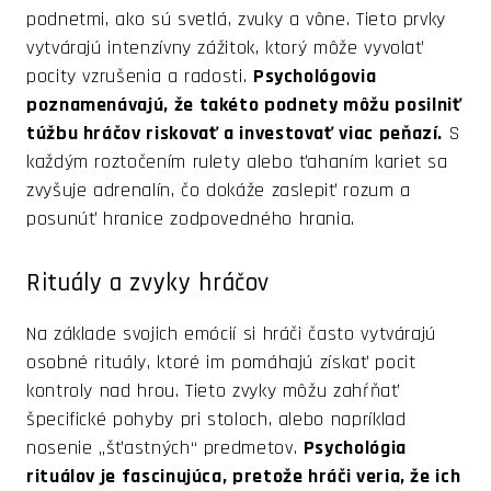
podnetmi, ako sú svetlá, zvuky a vône. Tieto prvky
vytvárajú intenzívny zážitok, ktorý môže vyvolať
pocity vzrušenia a radosti.
Psychológovia
poznamenávajú, že takéto podnety môžu posilniť
túžbu hráčov riskovať a investovať viac peňazí.
S
každým roztočením rulety alebo ťahaním kariet sa
zvyšuje adrenalín, čo dokáže zaslepiť rozum a
posunúť hranice zodpovedného hrania.
Rituály a zvyky hráčov
Na základe svojich emócií si hráči často vytvárajú
osobné rituály, ktoré im pomáhajú získať pocit
kontroly nad hrou. Tieto zvyky môžu zahŕňať
špecifické pohyby pri stoloch, alebo napríklad
nosenie „šťastných“ predmetov.
Psychológia
rituálov je fascinujúca, pretože hráči veria, že ich