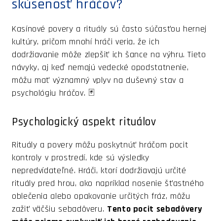
skúsenosť hráčov?
Kasínové povery a rituály sú často súčasťou hernej
kultúry, pričom mnohí hráči veria, že ich
dodržiavanie môže zlepšiť ich šance na výhru. Tieto
návyky, aj keď nemajú vedecké opodstatnenie,
môžu mať významný vplyv na duševný stav a
psychológiu hráčov. 🃏
Psychologický aspekt rituálov
Rituály a povery môžu poskytnúť hráčom pocit
kontroly v prostredí, kde sú výsledky
nepredvídateľné. Hráči, ktorí dodržiavajú určité
rituály pred hrou, ako napríklad nosenie šťastného
oblečenia alebo opakovanie určitých fráz, môžu
zažiť väčšiu sebadôveru.
Tento pocit sebadôvery