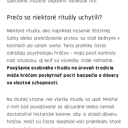
špeciálne, môžete ovplyvniť výsledok hry.
Prečo sa niektoré rituály uchytili?
Niektoré rituály, ako napríklad nosenie šťastnej
šatky alebo prekrižovanie prstov, sa stali bežnými v
kasínach po celom svete. Tieto praktiky často
odrážajú psychológiu hráčov – majú pocit kontroly
nad situáciou, aj keď sú výsledky stále náhodné.
Povýšenie osobného rituálu na úroveň tradície
môže hráčom poskytnúť pocit bezpečia a dôvery
vo vlastné schopnosti.
Na druhej strane, nie všetky rituály sa ujali. Mnohé
z nich boli považované za absurdné alebo nemali
dostatočné historické korene, aby si získali dôveru
hráčov. Hráči sú často skeptickí voči praktikám, ktoré